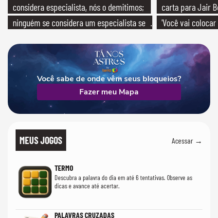
considera especialista, nós o demitimos;
carta para Jair B
ninguém se considera um especialista se
'Você vai colocar
realmente conhece seu trabalho"
mim'
Você sabe de onde vêm seus bloqueios?
Fazer meu Mapa
MEUS JOGOS
Acessar →
TERMO
Descubra a palavra do dia em até 6 tentativas. Observe as
dicas e avance até acertar.
PALAVRAS CRUZADAS