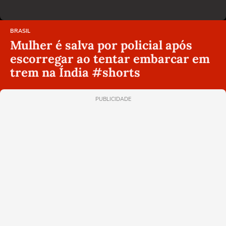
BRASIL
Mulher é salva por policial após
escorregar ao tentar embarcar em
trem na Índia #shorts
PUBLICIDADE