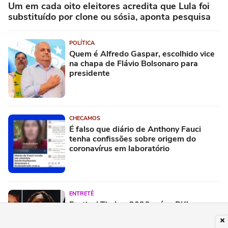
Um em cada oito eleitores acredita que Lula foi
substituído por clone ou sósia, aponta pesquisa
POLÍTICA
Quem é Alfredo Gaspar, escolhido vice
na chapa de Flávio Bolsonaro para
presidente
CHECAMOS
É falso que diário de Anthony Fauci
tenha confissões sobre origem do
coronavírus em laboratório
ENTRETÊ
Festival Timbre 2026 reúne BK’,
AJULLIACOSTA e NandaTsunami em
encontro de diferentes gerações do rap