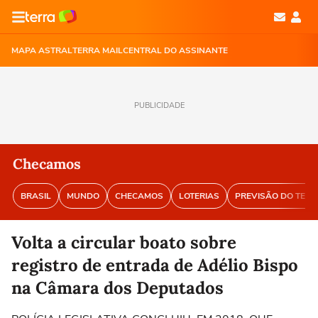
MAPA ASTRAL
TERRA MAIL
CENTRAL DO ASSINANTE
PUBLICIDADE
Checamos
BRASIL
MUNDO
CHECAMOS
LOTERIAS
PREVISÃO DO TEM
Volta a circular boato sobre
registro de entrada de Adélio Bispo
na Câmara dos Deputados