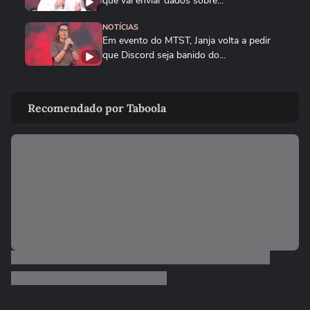
que vai enviar dados sobre...
NOTÍCIAS
Em evento do MTST, Janja volta a pedir
que Discord seja banido do...
BRASIL
Queda de helicóptero deixa ao menos
Recomendado por Taboola
quatro mortos no Rio de...
CIDADES
Queda de helicóptero deixa ao menos
quatro mortos no Rio de Janeiro
ENTRETÊ
Alinne Rosa registra boletim de ocorrência
após agressão: ‘Não...
BRASIL
Mulher é salva por policial após escorregar
ao tentar embarcar em...
BRASIL