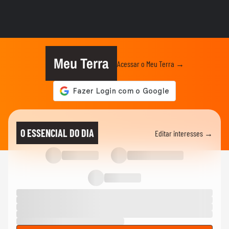
Lula chama Rubio de 'latino-americano
frustrado' e diz que...
ELEIÇÕES
Lula chama Rubio de 'latino-americano
frustrado' e diz que...
Meu Terra
Acessar o Meu Terra →
CIDADES
Ventos fortes atingem Santos e Defesa
Civil alerta para ressaca e...
EDUCAÇÃO
Secretária escolar pula janela e salva
O ESSENCIAL DO DIA
Editar interesses →
estudante engasgado em Teresina
CIDADES
Com ventania, Rio recomenda que
população retorne para casa e...