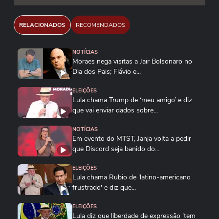
Roberto Sungi/Estadão Conteúdo
RELACIONADOS
RECOMENDADOS
Werther Santana/Estadão
NOTÍCIAS
Moraes nega visitas a Jair Bolsonaro no
Dia dos Pais; Flávio e...
ELEIÇÕES
Lula chama Trump de ‘meu amigo’ e diz
que vai enviar dados sobre...
NOTÍCIAS
Em evento do MTST, Janja volta a pedir
que Discord seja banido do...
ELEIÇÕES
Lula chama Rubio de 'latino-americano
frustrado' e diz que...
ELEIÇÕES
Lula diz que liberdade de expressão 'tem