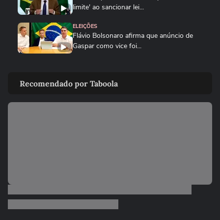
limite' ao sancionar lei...
ELEIÇÕES
Flávio Bolsonaro afirma que anúncio de
Gaspar como vice foi...
POLÍTICA
Vereadora do PL manda parlamentar do
Recomendado por Taboola
PT voltar para o Ceará e é...
ELEIÇÕES
Michelle Bolsonaro deseja sorte a Alfredo
Gaspar após anúncio como...
ELEIÇÕES
Flávio Bolsonaro diz que teve filhas para
cuidarem dele quando for...
ELEIÇÕES
‘Estarei como para-choque na retaguarda’,
diz Alfredo Gaspar a...