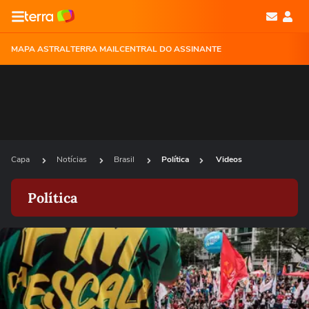
MAPA ASTRAL
TERRA MAIL
CENTRAL DO ASSINANTE
Capa
Notícias
Brasil
Política
Videos
Política
Ops!
Não foi possível reproduzir o vídeo