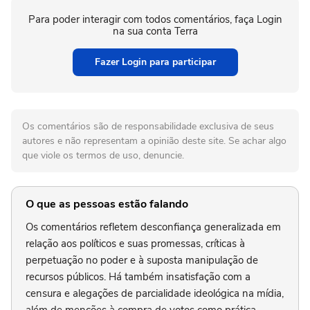
Para poder interagir com todos comentários, faça Login
na sua conta Terra
Fazer Login para participar
Os comentários são de responsabilidade exclusiva de seus
autores e não representam a opinião deste site. Se achar algo
que viole os termos de uso, denuncie.
O que as pessoas estão falando
Os comentários refletem desconfiança generalizada em
relação aos políticos e suas promessas, críticas à
perpetuação no poder e à suposta manipulação de
recursos públicos. Há também insatisfação com a
censura e alegações de parcialidade ideológica na mídia,
além de menções à compra de votos como prática