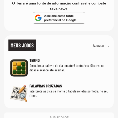
O Terra é uma fonte de informação confiável e combate
fake news.
Adicione como fonte
preferencial no Google
MEUS JOGOS
Acessar →
TERMO
Descubra a palavra do dia em até 6 tentativas. Observe as
dicas e avance até acertar.
PALAVRAS CRUZADAS
Interprete as dicas e monte o tabuleiro letra por letra, no seu
ritmo.
PUBLICIDADE