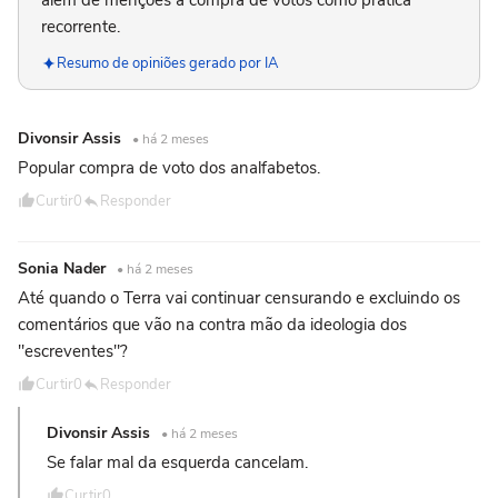
recorrente.
Resumo de opiniões gerado por IA
Divonsir Assis
• há 2 meses
Popular compra de voto dos analfabetos.
Curtir
0
Responder
Sonia Nader
• há 2 meses
Até quando o Terra vai continuar censurando e excluindo os
comentários que vão na contra mão da ideologia dos
"escreventes"?
Curtir
0
Responder
Divonsir Assis
• há 2 meses
Se falar mal da esquerda cancelam.
Curtir
0