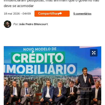
influenciaram pesquisas, mas afirmam que o governo não
deve se acomodar
Compartilhar
5 comentários
18 mai
2026
- 04h59
Por:
João Pedro Bitencourt