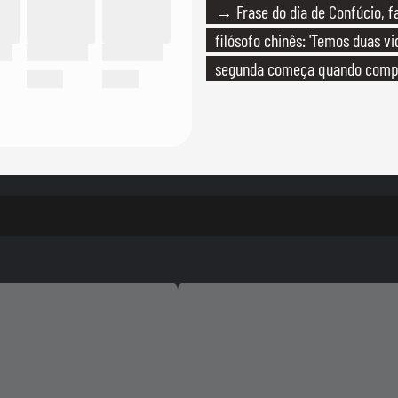
→ Frase do dia de Confúcio, 
filósofo chinês: 'Temos duas vi
segunda começa quando com
que só temos uma'