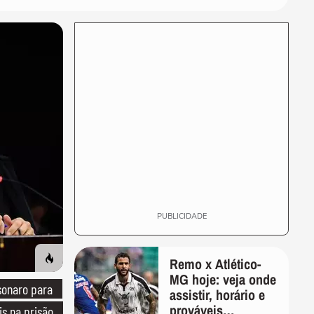
americano frustrado' e diz
que...
CIDADES
Ventos fortes atingem
Santos e Defesa Civil alerta
para ressaca e...
EDUCAÇÃO
Secretária escolar pula
janela e salva estudante
engasgado em Teresina
CIDADES
Com ventania, Rio
recomenda que população
retorne para casa e...
PUBLICIDADE
Remo x Atlético-
MG hoje: veja onde
sonaro para
assistir, horário e
prováveis
is na prisão