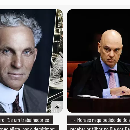
d: "Se um trabalhador se
→ Moraes nega pedido de Bol
specialista, nós o demitimos;
receber os filhos no Dia dos Pa