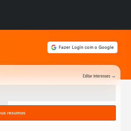
BRASIL
Queda de helicóptero deixa
ao menos quatro mortos no
Rio de...
CIDADES
Queda de helicóptero deixa
ao menos quatro mortos no
Rio de Janeiro
ENTRETÊ
Alinne Rosa registra boletim
de ocorrência após
agressão: ‘Não...
BRASIL
Editar interesses →
Mulher é salva por policial
após escorregar ao tentar
embarcar em...
BRASIL
Lula chama Rubio de 'latino-
americano frustrado' e diz
eus resumos
que...
ELEIÇÕES
Lula chama Rubio de 'latino-