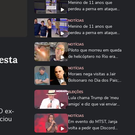
Menino de 11 anos que
perdeu a perna em ataque
de tubarão dá...
NOTÍCIAS
Menino de 11 anos que
perdeu a perna em ataque
de tubarão dá...
NOTÍCIAS
Piloto que morreu em queda
esta
de helicóptero no Rio era
instrutor de...
NOTÍCIAS
Moraes nega visitas a Jair
Bolsonaro no Dia dos Pais;
Flávio e...
ELEIÇÕES
Lula chama Trump de ‘meu
amigo’ e diz que vai enviar
O ex-
dados sobre...
NOTÍCIAS
ciou
Em evento do MTST, Janja
volta a pedir que Discord
seja banido do...