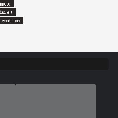
famoso
das, e a
preendemos