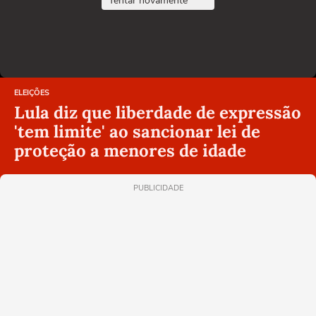
Tentar novamente
ELEIÇÕES
Lula diz que liberdade de expressão
'tem limite' ao sancionar lei de
proteção a menores de idade
PUBLICIDADE