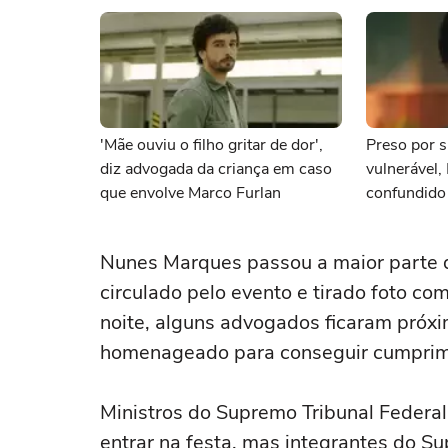
'Mãe ouviu o filho gritar de dor',
Preso por s
diz advogada da criança em caso
vulnerável,
que envolve Marco Furlan
confundido
namorada
Nunes Marques passou a maior parte d
circulado pelo evento e tirado foto c
noite, alguns advogados ficaram próx
homenageado para conseguir cumprim
Ministros do Supremo Tribunal Federal
entrar na festa, mas integrantes do Su