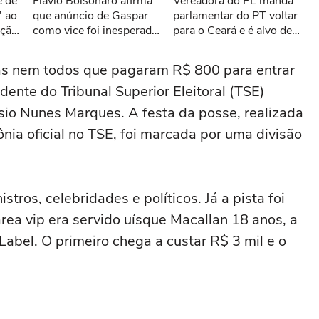
e de
Flávio Bolsonaro afirma
Vereadora do PL manda
ar novamente
' ao
que anúncio de Gaspar
parlamentar do PT voltar
eção
como vice foi inesperado:
para o Ceará e é alvo de
'Chá revelação'
representação no MPF:
'Nasceu lá, mas vem
mas nem todos que pagaram R$ 800 para entrar
encher o saco aqui'
nte do Tribunal Superior Eleitoral (TSE)
io Nunes Marques. A festa da posse, realizada
ia oficial no TSE, foi marcada por uma divisão
tros, celebridades e políticos. Já a pista foi
ea vip era servido uísque Macallan 18 anos, a
abel. O primeiro chega a custar R$ 3 mil e o