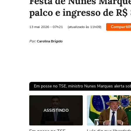
Festa de Nunes Marque
palco e ingresso de R$
Compartil
13 mai
2026
- 07h21
(atualizado às 11h09)
Por:
Carolina Brígido
Em posse no TSE, ministro Nunes Marques alerta sobr
Ops!
ASSISTINDO
Não foi pos