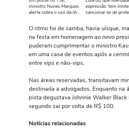
Em posse no TSE,
Lula diz que liberdad
Tent
ministro Nunes Marques
expressão 'tem limite
alerta sobre o uso da IA
sancionar lei de prot
nas eleições
a menores de idade
O ritmo foi de samba, havia uísque, 
na festa em homenagem ao novo preside
puderam cumprimentar o ministro Kass
em uma casa de eventos após a cerimôn
entre vips e não-vips.
Nas áreas reservadas, transitavam minis
destinada a advogados. Enquanto na ár
pista degustava Johnnie Walker Black L
segundo sai por volta de R$ 100.
Notícias relacionadas