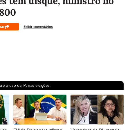
s tem uísque, ministro no
 800
har
Exibir comentários
e o uso da IA nas eleições:
sível reproduzir o vídeo