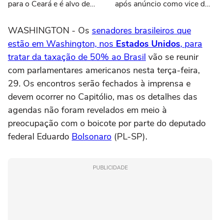
para o Ceará e é alvo de
após anúncio como vice de
representação no MPF:
Flávio: 'Todos unidos'
'Nasceu lá, mas vem encher
WASHINGTON - Os
senadores brasileiros que
o saco aqui'
estão em Washington, nos
Estados Unidos
, para
tratar da taxação de 50% ao Brasil
vão se reunir
com parlamentares americanos nesta terça-feira,
29. Os encontros serão fechados à imprensa e
devem ocorrer no Capitólio, mas os detalhes das
agendas não foram revelados em meio à
preocupação com o boicote por parte do deputado
federal Eduardo
Bolsonaro
(PL-SP).
PUBLICIDADE