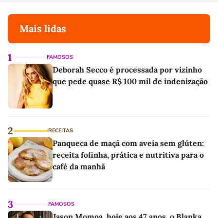
Mais lidas
1
FAMOSOS
Deborah Secco é processada por vizinho
que pede quase R$ 100 mil de indenização
2
RECEITAS
Panqueca de maçã com aveia sem glúten:
receita fofinha, prática e nutritiva para o
café da manhã
3
FAMOSOS
Jason Momoa, hoje aos 47 anos, o Blanka