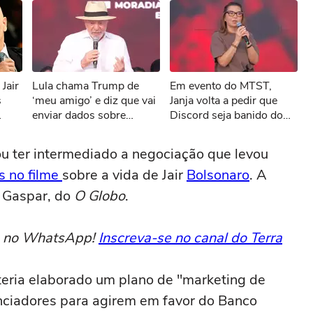
sível reproduzir o vídeo
Jair
Lula chama Trump de
Em evento do MTST,
ar novamente
s
‘meu amigo’ e diz que vai
Janja volta a pedir que
enviar dados sobre
Discord seja banido do
desmatamento aos EUA
Brasil: ‘Misoginia ali corre
por tarifaço
solta’
u ter intermediado a negociação que levou
s no filme
sobre a vida de Jair
Bolsonaro
. A
u Gaspar, do
O Globo
.
to no WhatsApp!
Inscreva-se no canal do Terra
teria elaborado um plano de "marketing de
enciadores para agirem em favor do Banco