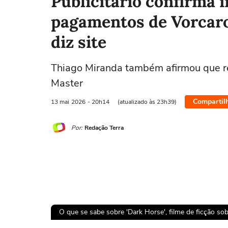
Publicitário confirma 
pagamentos de Vorcaro
diz site
Thiago Miranda também afirmou que re
Master
Compartil
13 mai
2026
- 20h14
(atualizado às 23h39)
Por:
Redação Terra
O que se sabe sobre 'Dark Horse', filme de ficção sob