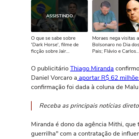
Ops!
ASSISTINDO
Não foi pos
O que se sabe sobre
Moraes nega visitas a 
Tent
'Dark Horse', filme de
Bolsonaro no Dia do
ficção sobre Jair
Pais; Flávio e Carlos
Bolsonaro
protestam nas redes
sociais
O publicitário
Thiago Miranda
confirmo
Daniel Vorcaro a
aportar R$ 62 milhõe
confirmação foi dada à coluna de Mal
Receba as principais notícias dire
Miranda é dono da agência Mithi, que 
guerrilha" com a contratação de influ