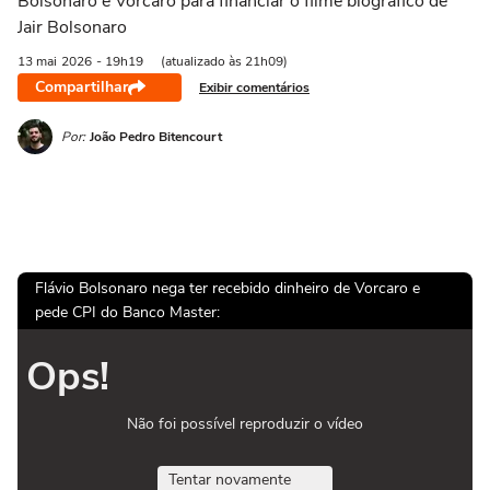
Bolsonaro e Vorcaro para financiar o filme biográfico de
Jair Bolsonaro
13 mai
2026
- 19h19
(atualizado às 21h09)
Compartilhar
Exibir comentários
Por:
João Pedro Bitencourt
Flávio Bolsonaro nega ter recebido dinheiro de Vorcaro e
pede CPI do Banco Master:
Ops!
Não foi possível reproduzir o vídeo
Tentar novamente