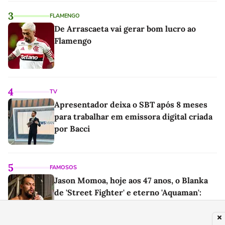
3
FLAMENGO
De Arrascaeta vai gerar bom lucro ao
Flamengo
4
TV
Apresentador deixa o SBT após 8 meses
para trabalhar em emissora digital criada
por Bacci
5
FAMOSOS
Jason Momoa, hoje aos 47 anos, o Blanka
de 'Street Fighter' e eterno 'Aquaman':
'Minha mãe sempre tomava cervejas de
qualidade. Ela acabou me criando bebendo