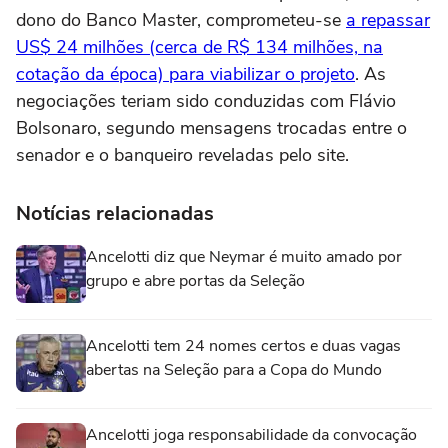
dono do Banco Master, comprometeu-se
a repassar
US$ 24 milhões (cerca de R$ 134 milhões, na
cotação da época) para viabilizar o projeto
. As
negociações teriam sido conduzidas com Flávio
Bolsonaro, segundo mensagens trocadas entre o
senador e o banqueiro reveladas pelo site.
Notícias relacionadas
Ancelotti diz que Neymar é muito amado por
grupo e abre portas da Seleção
Ancelotti tem 24 nomes certos e duas vagas
abertas na Seleção para a Copa do Mundo
Ancelotti joga responsabilidade da convocação