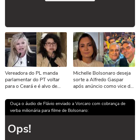
Vereadora do PL manda
Michelle Bolsonaro deseja
parlamentar do PT voltar
sorte a Alfredo Gaspar
para o Ceará e é alvo de
após anúncio como vice de
representação no MPF:
Flávio: 'Todos unidos'
'Nasceu lá, mas vem encher
Ouça o áudio de Flávio enviado a Vorcaro com cobrança de
o saco aqui'
verba milionária para filme de Bolsonaro:
Ops!