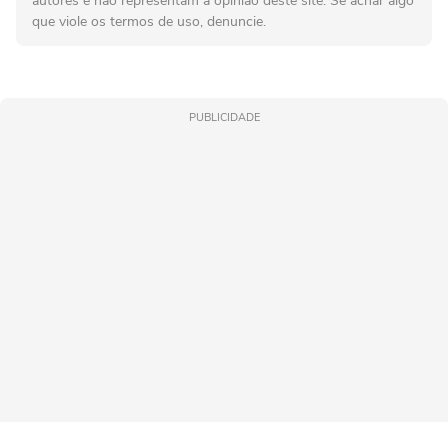
autores e não representam a opinião deste site. Se achar algo
que viole os termos de uso, denuncie.
PUBLICIDADE