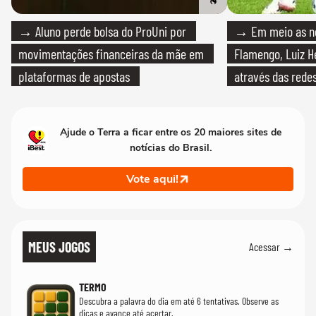
→ Aluno perde bolsa do ProUni por
→ Em meio as n
movimentações financeiras da mãe em
Flamengo, Luiz H
plataformas de apostas
através das redes
Ajude o Terra a ficar entre os 20 maiores sites de
notícias do Brasil.
Vote aqui!
MEUS JOGOS
Acessar →
TERMO
Descubra a palavra do dia em até 6 tentativas. Observe as
dicas e avance até acertar.