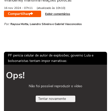
Wanderley mantinha relações políticas
16 nov
2024
- 07h11
(atualizado às 10h10)
Compartilhar
Exibir comentários
Por:
Rayssa Motta, Leandro Silveira e Gabriel Vasconcelos
PF pericia celular de autor de explosões; governo Lula e
bolsonaristas tentam impor narrativas:
Ops!
Não foi possível reproduzir o vídeo
Tentar novamente