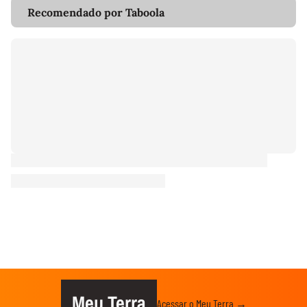
Recomendado por Taboola
Meu Terra
Acessar o Meu Terra →