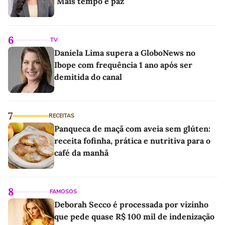
"Mais tempo e paz"
6
TV
Daniela Lima supera a GloboNews no
Ibope com frequência 1 ano após ser
demitida do canal
7
RECEITAS
Panqueca de maçã com aveia sem glúten:
receita fofinha, prática e nutritiva para o
café da manhã
8
FAMOSOS
Deborah Secco é processada por vizinho
que pede quase R$ 100 mil de indenização