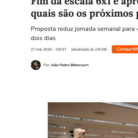
Fim da escala 6x1 é ap
quais são os próximos
Proposta reduz jornada semanal para
dois dias
Compartil
27 mai
2026
- 23h37
(atualizado às 23h39)
Por:
João Pedro Bitencourt