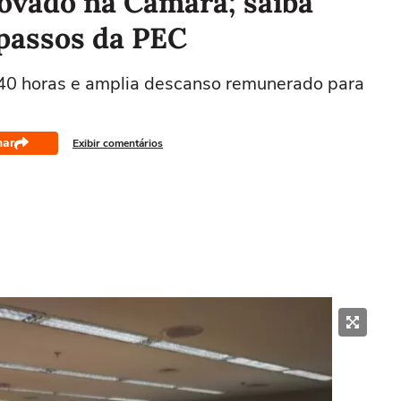
rovado na Câmara; saiba
 passos da PEC
 40 horas e amplia descanso remunerado para
har
Exibir comentários