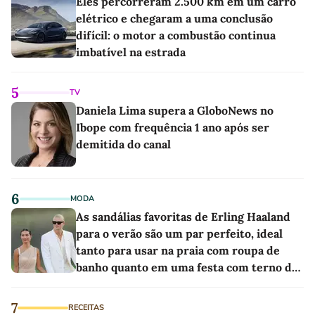
Eles percorreram 2.500 km em um carro
elétrico e chegaram a uma conclusão
difícil: o motor a combustão continua
imbatível na estrada
5
TV
Daniela Lima supera a GloboNews no
Ibope com frequência 1 ano após ser
demitida do canal
6
MODA
As sandálias favoritas de Erling Haaland
para o verão são um par perfeito, ideal
tanto para usar na praia com roupa de
banho quanto em uma festa com terno de
linho
7
RECEITAS