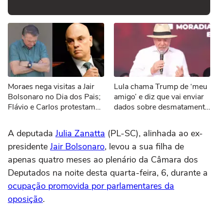
Moraes nega visitas a Jair
Lula chama Trump de ‘meu
Bolsonaro no Dia dos Pais;
amigo’ e diz que vai enviar
Flávio e Carlos protestam
dados sobre desmatamento
nas redes sociais
aos EUA por tarifaço
A deputada
Julia Zanatta
(PL-SC), alinhada ao ex-
presidente
Jair Bolsonaro
, levou a sua filha de
apenas quatro meses ao plenário da Câmara dos
Deputados na noite desta quarta-feira, 6, durante a
ocupação promovida por parlamentares da
oposição
.