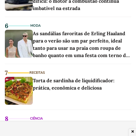
difícil: o motor a combustão continua
imbatível na estrada
6
MODA
As sandálias favoritas de Erling Haaland
para o verão são um par perfeito, ideal
tanto para usar na praia com roupa de
banho quanto em uma festa com terno de
linho
7
RECEITAS
Torta de sardinha de liquidificador:
prática, econômica e deliciosa
8
CIÊNCIA
Bryan Johnson, homem que queria viver
até os 100 anos, admite que "foi longe