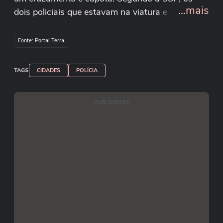
...mais
dois policiais que estavam na viatura e o
motorista do outro veículo ficaram feridos; todos
foram socorridos pelo Corpo de Bombeiros e
Fonte: Portal Terra
levados ao hospital.
TAGS
CIDADES
POLÍCIA
Reprodução/Programafocaaqui/Facebook
PUBLICIDADE