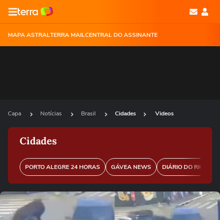
MAPA ASTRAL
TERRA MAIL
CENTRAL DO ASSINANTE
Capa
Notícias
Brasil
Cidades
Videos
Cidades
PORTO ALEGRE 24 HORAS
GÁVEA NEWS
DIÁRIO DO RIO
P
Ops!