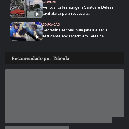
CIDADES
Ventos fortes atingem Santos e Defesa
Civil alerta para ressaca e...
EDUCAÇÃO
Secretária escolar pula janela e salva
estudante engasgado em Teresina
CIDADES
Com ventania, Rio recomenda que
Recomendado por Taboola
população retorne para casa e...
CIDADES
Tornado destrói casa de pecuarista no RS:
‘Cenário de guerra’
CIDADES
Corredora diz que tomou rasteira de dois
homens em parque de São...
CIDADES
Motorista de ônibus é retirado à força de
veículo por policiais...