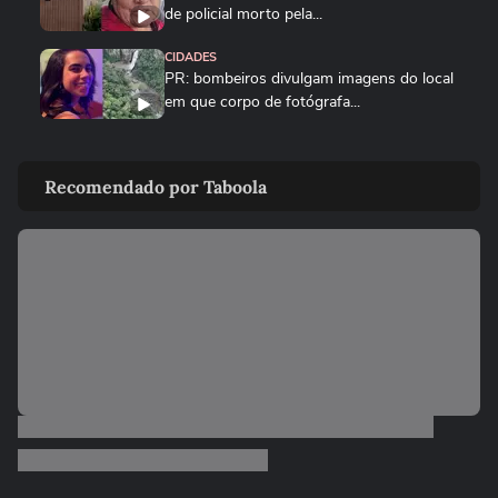
de policial morto pela...
CIDADES
PR: bombeiros divulgam imagens do local
em que corpo de fotógrafa...
CIDADES
Parte do teto de gesso desaba e atinge
Recomendado por Taboola
paciente recém-operada em...
CIDADES
Mãe acusada de matar recém-nascido em
Duque de Caxias detalha...
NOTÍCIAS
Pai de gari que morreu após ser
atropelado por motorista...
POLÍCIA
Mulher é acusada nas redes sociais de
tentar sequestrar criança...
POLÍCIA