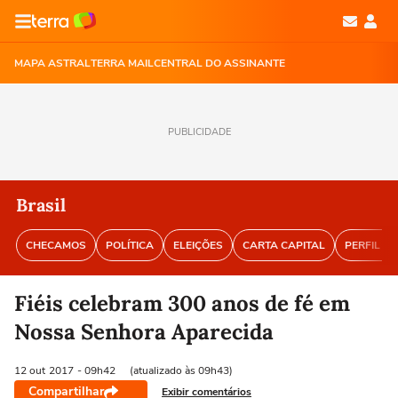
MAPA ASTRAL
TERRA MAIL
CENTRAL DO ASSINANTE
PUBLICIDADE
Brasil
CHECAMOS
POLÍTICA
ELEIÇÕES
CARTA CAPITAL
PERFIL BR
Fiéis celebram 300 anos de fé em
Nossa Senhora Aparecida
12 out
2017
- 09h42
(atualizado às 09h43)
Compartilhar
Exibir comentários