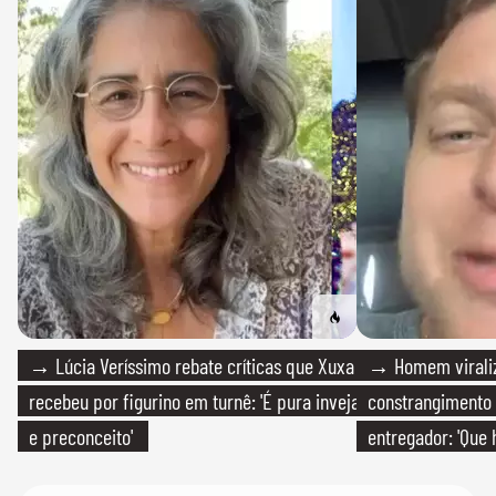
→ Lúcia Veríssimo rebate críticas que Xuxa
→ Homem viraliz
recebeu por figurino em turnê: 'É pura inveja
constrangimento
e preconceito'
entregador: 'Que 