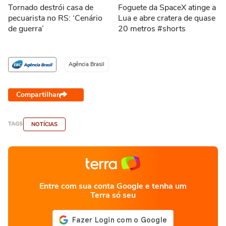
Tornado destrói casa de
Foguete da SpaceX atinge a
pecuarista no RS: ‘Cenário
Lua e abre cratera de quase
de guerra’
20 metros #shorts
Agência Brasil
Compartilhar
TAGS
NOTÍCIAS
Entre com sua conta Google e tenha um
Terra só seu