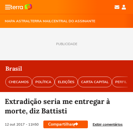
MAPA ASTRAL
TERRA MAIL
CENTRAL DO ASSINANTE
PUBLICIDADE
Brasil
CHECAMOS
POLÍTICA
ELEIÇÕES
CARTA CAPITAL
PERFIL BR
Extradição seria me entregar à
morte, diz Battisti
Compartilhar
Exibir comentários
12 out
2017
- 11h50