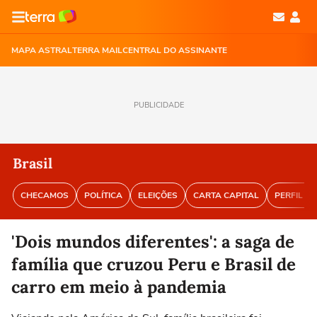
MAPA ASTRAL
TERRA MAIL
CENTRAL DO ASSINANTE
PUBLICIDADE
Brasil
CHECAMOS
POLÍTICA
ELEIÇÕES
CARTA CAPITAL
PERFIL BR
'Dois mundos diferentes': a saga de
família que cruzou Peru e Brasil de
carro em meio à pandemia