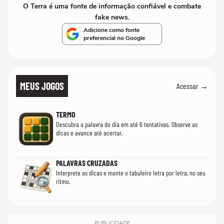
O Terra é uma fonte de informação confiável e combate
fake news.
Adicione como fonte
preferencial no Google
MEUS JOGOS
Acessar →
TERMO
Descubra a palavra do dia em até 6 tentativas. Observe as
dicas e avance até acertar.
PALAVRAS CRUZADAS
Interprete as dicas e monte o tabuleiro letra por letra, no seu
ritmo.
PUBLICIDADE