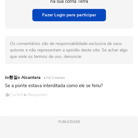
na sua conta Terra
Fazer Login para participar
Os comentários são de responsabilidade exclusiva de seus
autores e não representam a opinião deste site. Se achar algo
que viole os termos de uso, denuncie.
Jo횄짙o Alcantara
• há 2 meses
Se a ponte estava interditada como ele se feriu?
Curtir
0
Responder
PUBLICIDADE