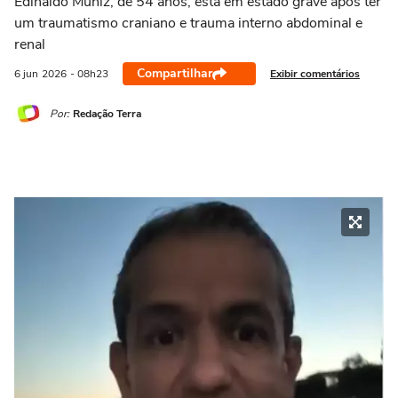
Edinaldo Muniz, de 54 anos, está em estado grave após ter
um traumatismo craniano e trauma interno abdominal e
renal
Compartilhar
Exibir comentários
6 jun
2026
- 08h23
Por:
Redação Terra