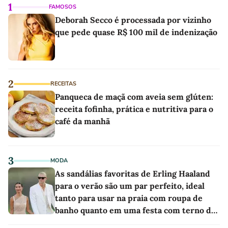
1
FAMOSOS
Deborah Secco é processada por vizinho
que pede quase R$ 100 mil de indenização
2
RECEITAS
Panqueca de maçã com aveia sem glúten:
receita fofinha, prática e nutritiva para o
café da manhã
3
MODA
As sandálias favoritas de Erling Haaland
para o verão são um par perfeito, ideal
tanto para usar na praia com roupa de
banho quanto em uma festa com terno de
linho