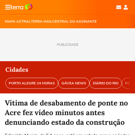
MAPA ASTRAL
TERRA MAIL
CENTRAL DO ASSINANTE
PUBLICIDADE
Cidades
PORTO ALEGRE 24 HORAS
GÁVEA NEWS
DIÁRIO DO RIO
PORT
Vítima de desabamento de ponte no
Acre fez vídeo minutos antes
denunciando estado da construção