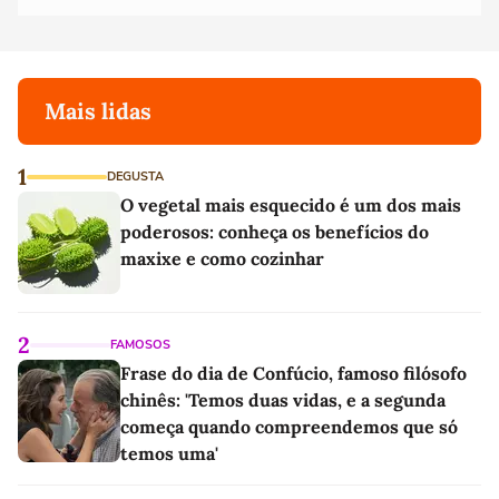
Mais lidas
1
DEGUSTA
O vegetal mais esquecido é um dos mais
poderosos: conheça os benefícios do
maxixe e como cozinhar
2
FAMOSOS
Frase do dia de Confúcio, famoso filósofo
chinês: 'Temos duas vidas, e a segunda
começa quando compreendemos que só
temos uma'