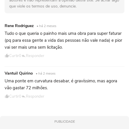
autores e não representam a opinião deste site. Se achar algo
que viole os termos de uso, denuncie.
Rene Rodriguez
• há 2 meses
Tudo o que queria o painho mais uma obra para super faturar
(pq para essa gente a vida das pessoas não vale nada) e pior
vai ser mais uma sem licitação.
Curtir
0
Responder
Vantuil Quirino
• há 2 meses
Uma ponte em curvatura desabar, é gravíssimo, mas agora
vão gastar 72 milhões.
Curtir
0
Responder
PUBLICIDADE