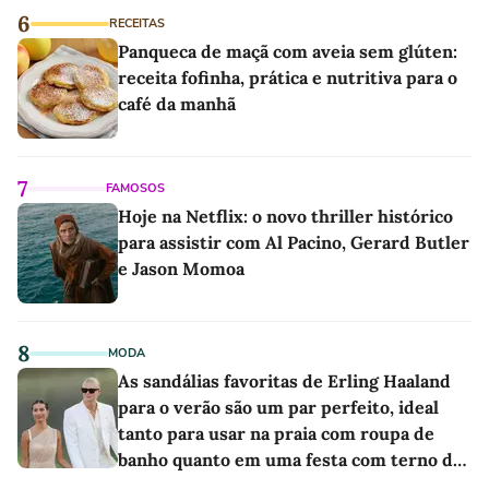
6
RECEITAS
Panqueca de maçã com aveia sem glúten:
receita fofinha, prática e nutritiva para o
café da manhã
7
FAMOSOS
Hoje na Netflix: o novo thriller histórico
para assistir com Al Pacino, Gerard Butler
e Jason Momoa
8
MODA
As sandálias favoritas de Erling Haaland
para o verão são um par perfeito, ideal
tanto para usar na praia com roupa de
banho quanto em uma festa com terno de
linho