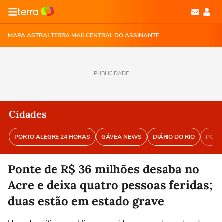
MAPA ASTRAL
TERRA MAIL
CENTRAL DO ASSINANTE
PUBLICIDADE
Cidades
PORTO ALEGRE 24 HORAS
GÁVEA NEWS
DIÁRIO DO RIO
PORT
Ponte de R$ 36 milhões desaba no
Acre e deixa quatro pessoas feridas;
duas estão em estado grave