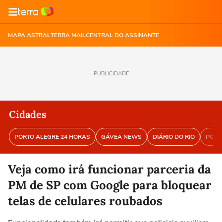
MAPA ASTRAL
TERRA MAIL
CENTRAL DO ASSINANTE
PUBLICIDADE
Cidades
PORTO ALEGRE 24 HORAS
GÁVEA NEWS
DIÁRIO DO RIO
PORT
Veja como irá funcionar parceria da
PM de SP com Google para bloquear
telas de celulares roubados