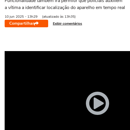
Funcionalidade também irá permitir que policiais auxiliem
a vítima a identificar localização do aparelho em tempo real
10 jun
2025
- 13h29
(atualizado às 13h35)
Compartilhar
Exibir comentários