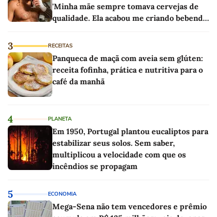
'Minha mãe sempre tomava cervejas de
qualidade. Ela acabou me criando bebendo
as melhores'
3
RECEITAS
Panqueca de maçã com aveia sem glúten:
receita fofinha, prática e nutritiva para o
café da manhã
4
PLANETA
Em 1950, Portugal plantou eucaliptos para
estabilizar seus solos. Sem saber,
multiplicou a velocidade com que os
incêndios se propagam
5
ECONOMIA
Mega-Sena não tem vencedores e prêmio