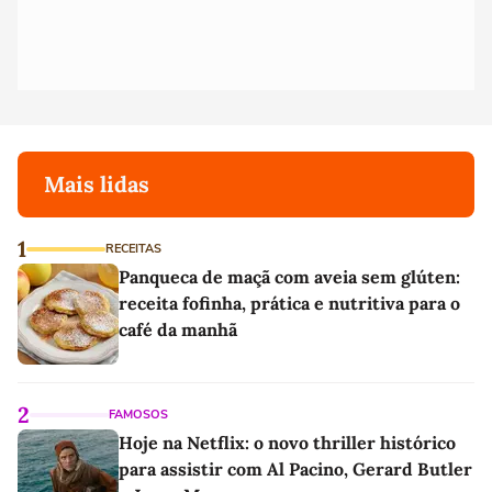
Mais lidas
1
RECEITAS
Panqueca de maçã com aveia sem glúten:
receita fofinha, prática e nutritiva para o
café da manhã
2
FAMOSOS
Hoje na Netflix: o novo thriller histórico
para assistir com Al Pacino, Gerard Butler