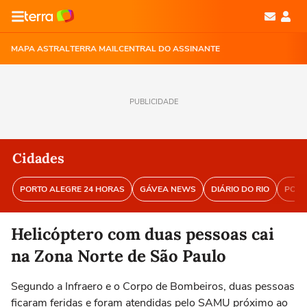
MAPA ASTRAL
TERRA MAIL
CENTRAL DO ASSINANTE
PUBLICIDADE
Cidades
PORTO ALEGRE 24 HORAS
GÁVEA NEWS
DIÁRIO DO RIO
PORT
Helicóptero com duas pessoas cai
na Zona Norte de São Paulo
Segundo a Infraero e o Corpo de Bombeiros, duas pessoas
ficaram feridas e foram atendidas pelo SAMU próximo ao