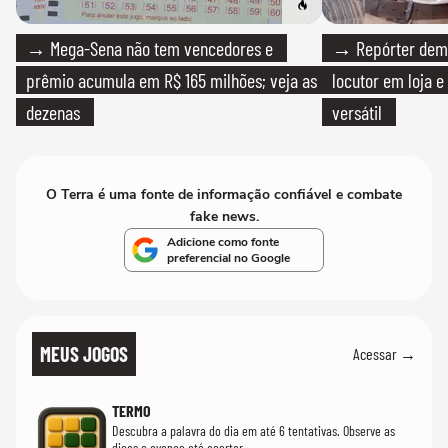
→ Mega-Sena não tem vencedores e
→ Repórter demi
prêmio acumula em R$ 165 milhões; veja as
locutor em loja e
dezenas
versátil
O Terra é uma fonte de informação confiável e combate
fake news.
Adicione como fonte
preferencial no Google
MEUS JOGOS
Acessar →
TERMO
Descubra a palavra do dia em até 6 tentativas. Observe as
dicas e avance até acertar.