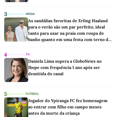
3
MODA
As sandálias favoritas de Erling Haaland
para o verão são um par perfeito, ideal
tanto para usar na praia com roupa de
banho quanto em uma festa com terno de
linho
4
TV
Daniela Lima supera a GloboNews no
Ibope com frequência 1 ano após ser
demitida do canal
5
FUTEBOL
Jogador do Ypiranga FC fez homenagem
ao entrar com filho em campo meses
antes da morte da criança