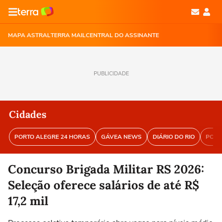
MAPA ASTRAL
TERRA MAIL
CENTRAL DO ASSINANTE
PUBLICIDADE
Cidades
PORTO ALEGRE 24 HORAS
GÁVEA NEWS
DIÁRIO DO RIO
PORT
Concurso Brigada Militar RS 2026:
Seleção oferece salários de até R$
17,2 mil