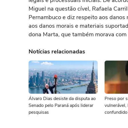
legais e processuais iniciais. De aco
Miguel na questão cível, Rafaela Carri
Pernambuco e diz respeito aos danos m
aos danos morais e materiais suportado
dona Marta, que também morava com el
Notícias relacionadas
Álvaro Dias desiste da disputa ao
Preso por s
Senado pelo Paraná após liderar
vulnerável,
pesquisas
confundido
namorada