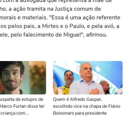
rdo com a advogada que representa a mãe de
lho, a ação tramita na Justiça comum de
orais e materiais. "Essa é uma ação referente
s pelos pais, a Mirtes e o Paulo, e pela avó, a
e, pelo falecimento de Miguel", afirmou.
uspeita de estupro de
Quem é Alfredo Gaspar,
 Marco Furlan disse ter
escolhido vice na chapa de Flávio
 criança com
Bolsonaro para presidente