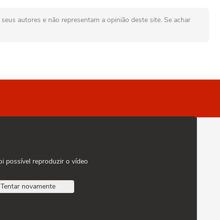
seus autores e não representam a opinião deste site. Se achar
oi possível reproduzir o vídeo
Tentar novamente