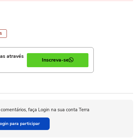
S
ias através
Inscreva-se
 comentários, faça Login na sua conta Terra
ogin para participar