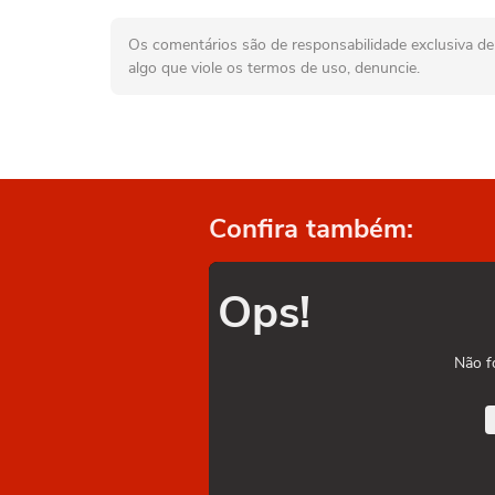
Os comentários são de responsabilidade exclusiva de 
algo que viole os termos de uso, denuncie.
Confira também:
Ops!
Não f