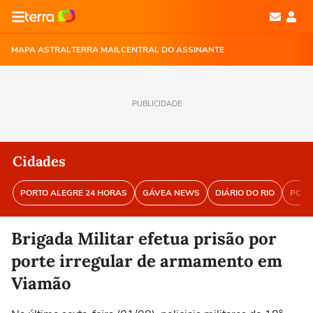
MAPA ASTRAL
TERRA MAIL
CENTRAL DO ASSINANTE
PUBLICIDADE
Cidades
PORTO ALEGRE 24 HORAS
GÁVEA NEWS
DIÁRIO DO RIO
PORT
Brigada Militar efetua prisão por
porte irregular de armamento em
Viamão