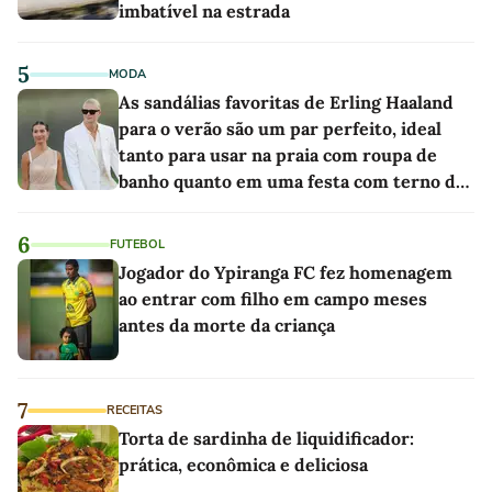
imbatível na estrada
5
MODA
As sandálias favoritas de Erling Haaland
para o verão são um par perfeito, ideal
tanto para usar na praia com roupa de
banho quanto em uma festa com terno de
linho
6
FUTEBOL
Jogador do Ypiranga FC fez homenagem
ao entrar com filho em campo meses
antes da morte da criança
7
RECEITAS
Torta de sardinha de liquidificador:
prática, econômica e deliciosa