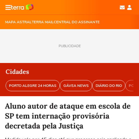
MAPA ASTRAL
TERRA MAIL
CENTRAL DO ASSINANTE
PUBLICIDADE
Cidades
PORTO ALEGRE 24 HORAS
GÁVEA NEWS
DIÁRIO DO RIO
PORT
Aluno autor de ataque em escola de
SP tem internação provisória
decretada pela Justiça