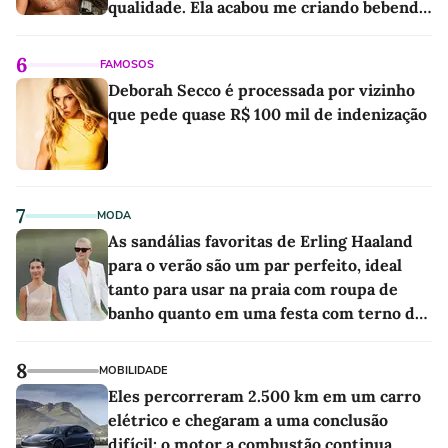
qualidade. Ela acabou me criando bebendo
as melhores'
6
FAMOSOS
Deborah Secco é processada por vizinho
que pede quase R$ 100 mil de indenização
7
MODA
As sandálias favoritas de Erling Haaland
para o verão são um par perfeito, ideal
tanto para usar na praia com roupa de
banho quanto em uma festa com terno de
linho
8
MOBILIDADE
Eles percorreram 2.500 km em um carro
elétrico e chegaram a uma conclusão
difícil: o motor a combustão continua