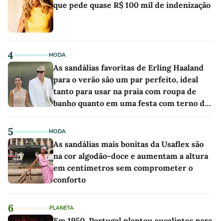
que pede quase R$ 100 mil de indenização
4
MODA
As sandálias favoritas de Erling Haaland
para o verão são um par perfeito, ideal
tanto para usar na praia com roupa de
banho quanto em uma festa com terno de
linho
5
MODA
As sandálias mais bonitas da Usaflex são
na cor algodão-doce e aumentam a altura
em centímetros sem comprometer o
conforto
6
PLANETA
Em 1950, Portugal plantou eucaliptos para