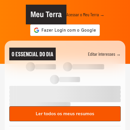
Meu Terra
Acessar o Meu Terra →
O ESSENCIAL DO DIA
Editar interesses →
Ler todos os meus resumos