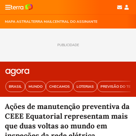
MAPA ASTRAL
TERRA MAIL
CENTRAL DO ASSINANTE
PUBLICIDADE
BRASIL
MUNDO
CHECAMOS
LOTERIAS
PREVISÃO DO TEM
Ações de manutenção preventiva da
CEEE Equatorial representam mais
que duas voltas ao mundo em
inspeções da rede elétrica