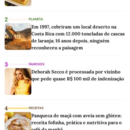
2
PLANETA
Em 1997, cobriram um local deserto na
Costa Rica com 12.000 toneladas de cascas
de laranja; 16 anos depois, ninguém
reconheceu a paisagem
3
FAMOSOS
Deborah Secco é processada por vizinho
que pede quase R$ 100 mil de indenização
4
RECEITAS
Panqueca de maçã com aveia sem glúten:
receita fofinha, prática e nutritiva para o
café da manhã