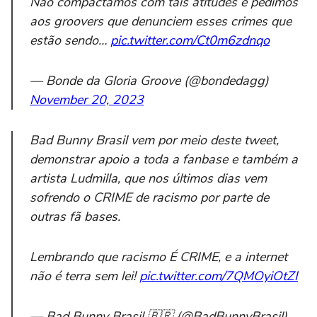
Não compactamos com tais atitudes e pedimos
aos groovers que denunciem esses crimes que
estão sendo…
pic.twitter.com/Ct0m6zdnqo
— Bonde da Gloria Groove (@bondedagg)
November 20, 2023
Bad Bunny Brasil vem por meio deste tweet,
demonstrar apoio a toda a fanbase e também a
artista Ludmilla, que nos últimos dias vem
sofrendo o CRIME de racismo por parte de
outras fã bases.
Lembrando que racismo É CRIME, e a internet
não é terra sem lei!
pic.twitter.com/7QMOyiOtZI
— Bad Bunny Brasil 🇧🇷 (@BadBunnyBrasil)