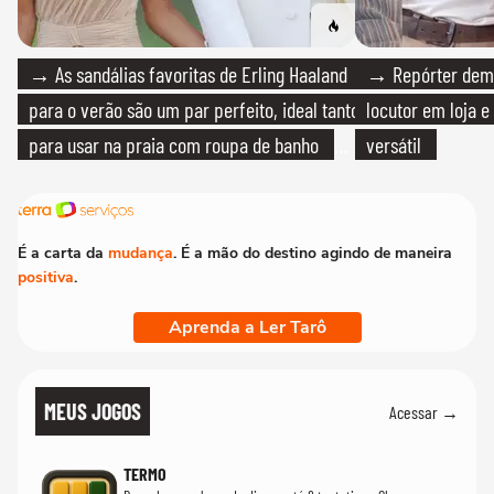
→ As sandálias favoritas de Erling Haaland
→ Repórter demi
para o verão são um par perfeito, ideal tanto
locutor em loja e
para usar na praia com roupa de banho
versátil
quanto em uma festa com terno de linho
É a carta da
mudança
. É a mão do destino agindo de maneira
positiva
.
Aprenda a Ler Tarô
MEUS JOGOS
Acessar →
TERMO