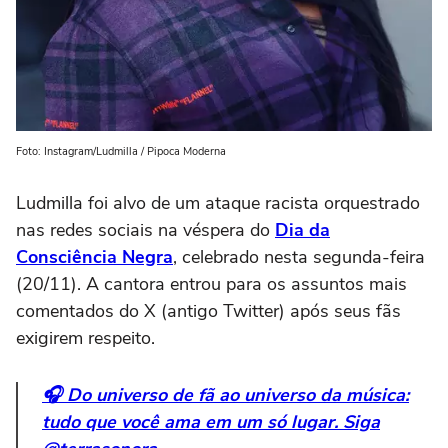
Foto: Instagram/Ludmilla / Pipoca Moderna
Ludmilla foi alvo de um ataque racista orquestrado
nas redes sociais na véspera do
Dia da
Consciência Negra
, celebrado nesta segunda-feira
(20/11). A cantora entrou para os assuntos mais
comentados do X (antigo Twitter) após seus fãs
exigirem respeito.
🎧 Do universo de fã ao universo da música:
tudo que você ama em um só lugar. Siga