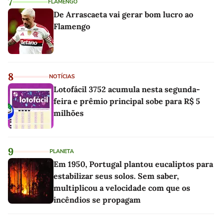
7
FLAMENGO
De Arrascaeta vai gerar bom lucro ao
Flamengo
8
NOTÍCIAS
Lotofácil 3752 acumula nesta segunda-
feira e prêmio principal sobe para R$ 5
milhões
9
PLANETA
Em 1950, Portugal plantou eucaliptos para
estabilizar seus solos. Sem saber,
multiplicou a velocidade com que os
incêndios se propagam