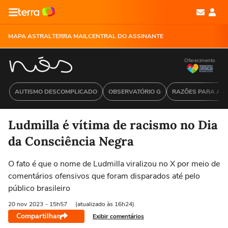
MAPA ASTRAL
TERRA MAIL
CENTRAL DO ASSINANTE
Oferecimento
AUTISMO DESCOMPLICADO
OBSERVATÓRIO G
RAZÕES PARA ACR
Ludmilla é vítima de racismo no Dia
da Consciência Negra
O fato é que o nome de Ludmilla viralizou no X por meio de
comentários ofensivos que foram disparados até pelo
público brasileiro
20 nov
2023
- 15h57
(atualizado às 16h24)
Compartilhar
Exibir comentários