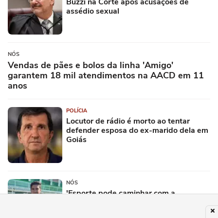
Buzzi na Corte após acusações de
assédio sexual
NÓS
Vendas de pães e bolos da linha 'Amigo'
garantem 18 mil atendimentos na AACD em 11
anos
POLÍCIA
Locutor de rádio é morto ao tentar
defender esposa do ex-marido dela em
Goiás
NÓS
'Esporte pode caminhar com a
educação': fundador de ONG revela
reação após Abel Ferreira divulgar