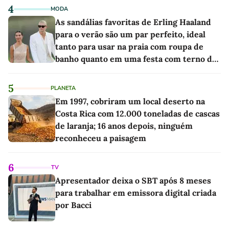
4
MODA
As sandálias favoritas de Erling Haaland
para o verão são um par perfeito, ideal
tanto para usar na praia com roupa de
banho quanto em uma festa com terno de
linho
5
PLANETA
Em 1997, cobriram um local deserto na
Costa Rica com 12.000 toneladas de cascas
de laranja; 16 anos depois, ninguém
reconheceu a paisagem
6
TV
Apresentador deixa o SBT após 8 meses
para trabalhar em emissora digital criada
por Bacci