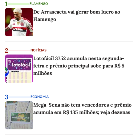
1
FLAMENGO
De Arrascaeta vai gerar bom lucro ao
Flamengo
2
NOTÍCIAS
Lotofácil 3752 acumula nesta segunda-
feira e prêmio principal sobe para R$ 5
milhões
3
ECONOMIA
Mega-Sena não tem vencedores e prêmio
acumula em R$ 135 milhões; veja dezenas