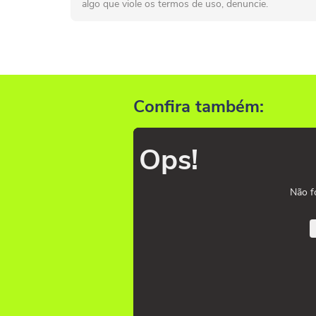
algo que viole os termos de uso, denuncie.
Confira também:
Ops!
Não f