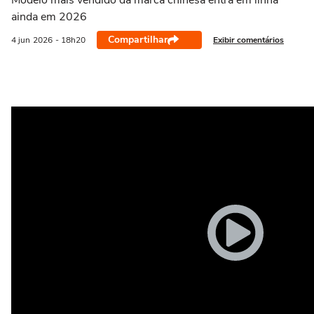
Modelo mais vendido da marca chinesa entra em linha
ainda em 2026
Compartilhar
Exibir comentários
4 jun
2026
- 18h20