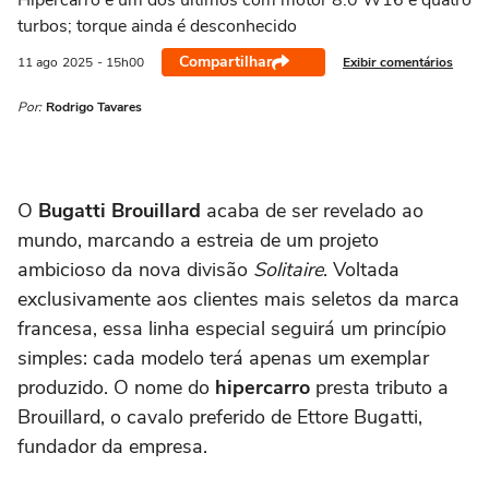
Hipercarro é um dos últimos com motor 8.0 W16 e quatro
turbos; torque ainda é desconhecido
Compartilhar
Exibir comentários
11 ago
2025
- 15h00
Por:
Rodrigo Tavares
O
Bugatti Brouillard
acaba de ser revelado ao
mundo, marcando a estreia de um projeto
ambicioso da nova divisão
Solitaire
. Voltada
exclusivamente aos clientes mais seletos da marca
francesa, essa linha especial seguirá um princípio
simples: cada modelo terá apenas um exemplar
produzido. O nome do
hipercarro
presta tributo a
Brouillard, o cavalo preferido de Ettore Bugatti,
fundador da empresa.