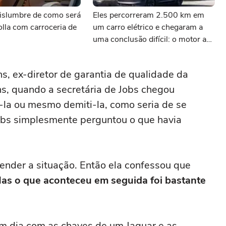
vislumbre de como será
Eles percorreram 2.500 km em
lla com carroceria de
um carro elétrico e chegaram a
uma conclusão difícil: o motor a
combustão continua imbatível na
estrada
ns, ex-diretor de garantia de qualidade da
, quando a secretária de Jobs chegou
-la ou mesmo demiti-la, como seria de se
Jobs simplesmente perguntou o que havia
tender a situação. Então ela confessou que
as o que aconteceu em seguida foi bastante
um dia com as chaves de um Jaguar e as