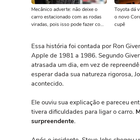
Mecânico adverte: não deixe o
Toyota dá 
carro estacionado com as rodas
o novo Coro
viradas, pois isso pode fazer com
cupê
que ele acabe na oficina
Essa história foi contada por Ron Give
Apple de 1981 a 1986. Segundo Givens
atrasada um dia, em vez de repreendê
esperar dada sua natureza rigorosa, 
acontecido.
Ele ouviu sua explicação e pareceu en
tivera dificuldades para ligar o carro.
M
surpreendente
.
Após o incidente, Steve Jobs chegou 