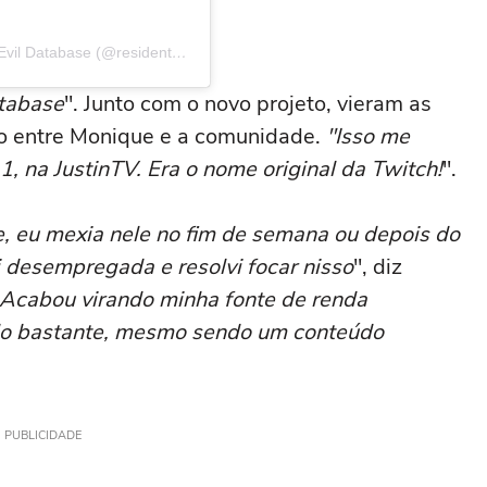
Uma publicação compartilhada por Moni | Resident Evil Database (@residentevildatabase)
atabase
". Junto com o novo projeto, vieram as
ão entre Monique e a comunidade.
"Isso me
, na JustinTV. Era o nome original da Twitch!
".
 eu mexia nele no fim de semana ou depois do
i desempregada e resolvi focar nisso
", diz
Acabou virando minha fonte de renda
do bastante, mesmo sendo um conteúdo
PUBLICIDADE