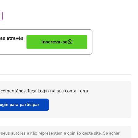
ias através
Inscreva-se
 comentários, faça Login na sua conta Terra
ogin para participar
seus autores e não representam a opinião deste site. Se achar