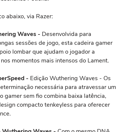
co abaixo, via Razer:
thering Waves -
Desenvolvida para
longas sessões de jogo, esta cadeira gamer
poio lombar que ajudam o jogador a
 nos momentos mais intensos do Lament.
perSpeed -
Edição Wuthering Waves - Os
determinação necessária para atravessar um
 gamer sem fio combina baixa latência,
esign compacto tenkeyless para oferecer
ance.
ão Wuthering Waves -
Com o mesmo DNA