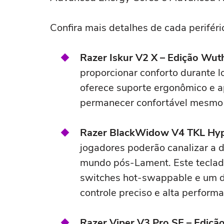
Confira mais detalhes de cada periféri
Razer Iskur V2 X – Edição Wu
proporcionar conforto durante 
oferece suporte ergonômico e a
permanecer confortável mesmo
Razer BlackWidow V4 TKL Hy
jogadores poderão canalizar a 
mundo pós-Lament. Este teclado
switches hot-swappable e um d
controle preciso e alta perform
Razer Viper V3 Pro SE – Ediç