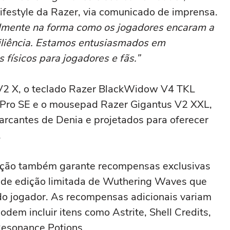
lifestyle da Razer, via comunicado de imprensa.
almente na forma como os jogadores encaram a
siliência. Estamos entusiasmados em
físicos para jogadores e fãs.”
r V2 X, o teclado Razer BlackWidow V4 TKL
Pro SE e o mousepad Razer Gigantus V2 XXL,
marcantes de Denia e projetados para oferecer
.
eção também garante recompensas exclusivas
 de edição limitada de Wuthering Waves que
 do jogador. As recompensas adicionais variam
dem incluir itens como Astrite, Shell Credits,
esonance Potions.