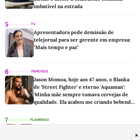
imbatível na estrada
5
TV
Apresentadora pede demissão de
telejornal para ser gerente em empresa:
"Mais tempo e paz"
6
FAMOSOS
Jason Momoa, hoje aos 47 anos, o Blanka
de 'Street Fighter' e eterno 'Aquaman':
'Minha mãe sempre tomava cervejas de
qualidade. Ela acabou me criando bebendo
as melhores'
7
FLAMENGO
De Arrascaeta vai gerar bom lucro ao
Flamengo