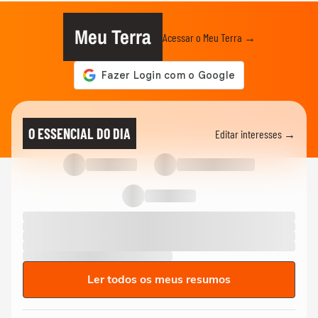
Meu Terra
Acessar o Meu Terra →
O ESSENCIAL DO DIA
Editar interesses →
Ler todos os meus resumos