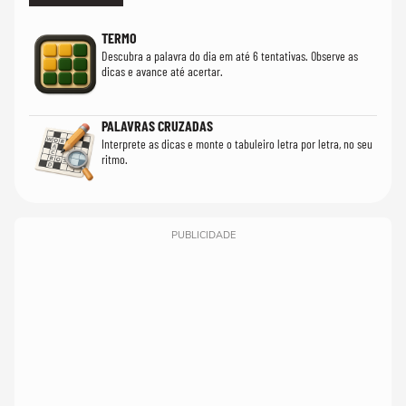
TERMO
Descubra a palavra do dia em até 6 tentativas. Observe as
dicas e avance até acertar.
PALAVRAS CRUZADAS
Interprete as dicas e monte o tabuleiro letra por letra, no seu
ritmo.
PUBLICIDADE