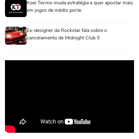
Koei Tecmo muda estratégia e quer apostar mais
em jogos de médio porte
Ex-designer da Rockstar fala sobre o
cancelamento de Midnight Club 5