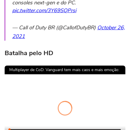
consoles next-gen e do PC.
pic.twitter.com/3Y69SQPrsi
— Call of Duty BR (@CallofDutyBR)
October 26,
2021
Batalha pelo HD
Multiplayer de CoD: Vanguard tem mais caos e mais emoção:
Vi
d
e
o
Pl
a
y
e
r
i
l
o
a
di
n
g
.
s