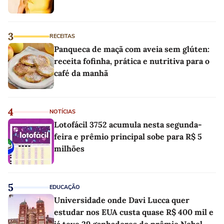
3
RECEITAS
Panqueca de maçã com aveia sem glúten:
receita fofinha, prática e nutritiva para o
café da manhã
4
NOTÍCIAS
Lotofácil 3752 acumula nesta segunda-
feira e prêmio principal sobe para R$ 5
milhões
5
EDUCAÇÃO
Universidade onde Davi Lucca quer
estudar nos EUA custa quase R$ 400 mil e
já teve 29 ganhadores do prêmio Nobel