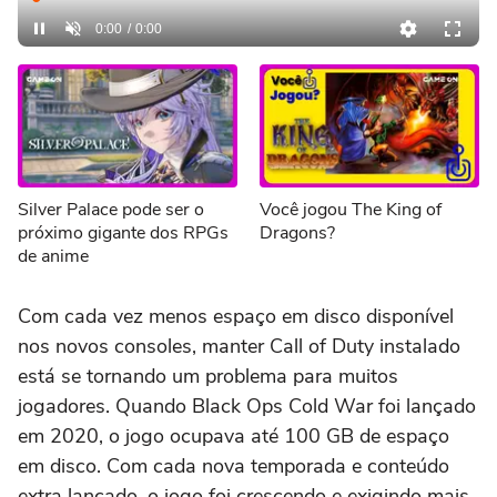
Loaded
:
0%
Current
0:00
/
DurationÂ
0:00
Pause
Desmutar
TimeÂ
Silver Palace pode ser o
Você jogou The King of
próximo gigante dos RPGs
Dragons?
de anime
Com cada vez menos espaço em disco disponível
nos novos consoles, manter Call of Duty instalado
está se tornando um problema para muitos
jogadores. Quando Black Ops Cold War foi lançado
em 2020, o jogo ocupava até 100 GB de espaço
em disco. Com cada nova temporada e conteúdo
extra lançado, o jogo foi crescendo e exigindo mais