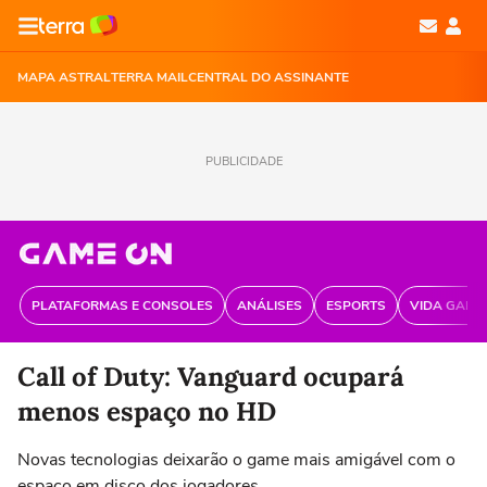
MAPA ASTRAL
TERRA MAIL
CENTRAL DO ASSINANTE
PUBLICIDADE
PLATAFORMAS E CONSOLES
ANÁLISES
ESPORTS
VIDA GAME
Call of Duty: Vanguard ocupará
menos espaço no HD
Novas tecnologias deixarão o game mais amigável com o
espaço em disco dos jogadores