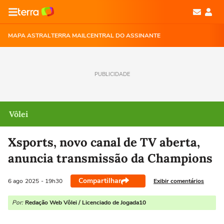
MAPA ASTRAL
TERRA MAIL
CENTRAL DO ASSINANTE
PUBLICIDADE
Vôlei
Xsports, novo canal de TV aberta,
anuncia transmissão da Champions
Compartilhar
Exibir comentários
6 ago
2025
- 19h30
Por:
Redação Web Vôlei / Licenciado de Jogada10