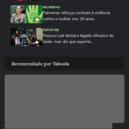
PALMEIRAS
Palmeiras reforça combate à violência
contra a mulher nos 20 anos...
ESPORTES
Rayssa Leal destaca legado olímpico do
skate, mas diz que esporte...
ESPORTES
Rayssa Leal fala sobre competir no Dia
Recomendado por Taboola
dos Pais e diz que ganhará...
ESPORTES
Alex Escobar passa por cirurgia para
retirada de tumor
ESPORTES
Salah ganha festa surreal ao ser
apresentado à torcida do...
BASQUETE
Hortência explica por que passou a usar