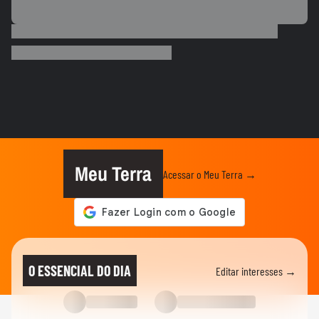
ESPORTES
Neymar desabafa após polêmica em
campo: 'Existe diferença entre...
00:50
ESPORTES
3 exercícios para substituir o
levantamento terra
00:24
ESPORTES
Você sabe quantas calorias tem em uma
coxinha de frango?
Meu Terra
Acessar o Meu Terra →
ESPORTES
Por que o corpo treme durante a prancha?
00:26
ESPORTES
Vídeo mostra o momento em que jogador
O ESSENCIAL DO DIA
Editar interesses →
do São Paulo atropela idoso...
ESPORTES
Vídeo mostra o momento em que Nicolas,