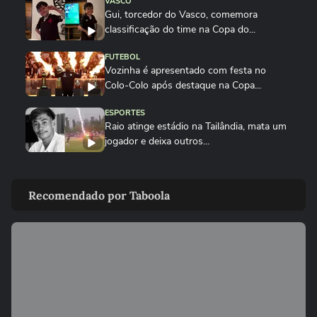
VASCO
Gui, torcedor do Vasco, comemora
classificação do time na Copa do...
FUTEBOL
Vozinha é apresentado com festa no
Colo-Colo após destaque na Copa...
ESPORTES
Raio atinge estádio na Tailândia, mata um
jogador e deixa outros...
NEYMAR
Neymar relaxa em iate após polêmica
Recomendado por Taboola
contra o Remo e ironiza:...
ESPORTES
CBF divulga áudio do VAR sobre expulsão
polêmica de Marllon do Remo
NEYMAR
Neymar provoca confusão e é chamado
de 'vagabundo' por presidente...