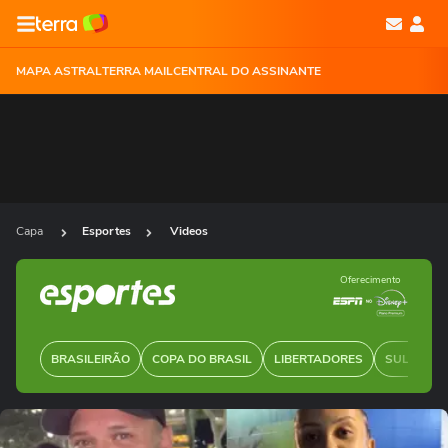
MAPA ASTRAL
TERRA MAIL
CENTRAL DO ASSINANTE
Capa
Esportes
Videos
Oferecimento
BRASILEIRÃO
COPA DO BRASIL
LIBERTADORES
SUL-AMER
Ops!