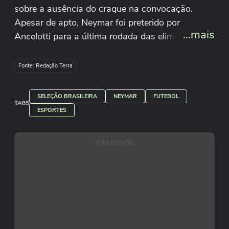
sobre a ausência do craque na convocação.
Apesar de apto, Neymar foi preterido por
...mais
Ancelotti para a última rodada das eliminatórias.
O atacante, no entanto, é visto como figura
indispensável por alguns para o hexa em 2026.
Fonte: Redação Terra
Imagens: Éros Mendes/Redação
SELEÇÃO BRASILEIRA
NEYMAR
FUTEBOL
TAGS
Terra Torcedores ouvidos: Renato Cesar, Juliana
ESPORTES
Silva, Leonardo Botelh,o Michelle Barbosa e
Anderson Mattos
PUBLICIDADE