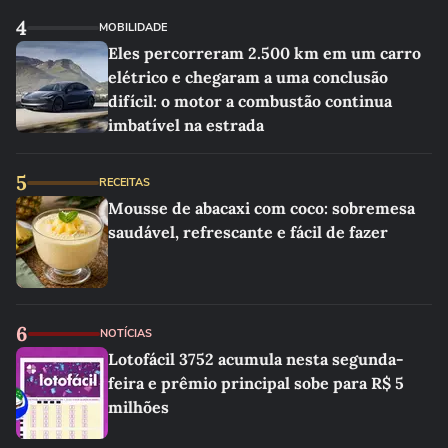
4
MOBILIDADE
Eles percorreram 2.500 km em um carro
elétrico e chegaram a uma conclusão
difícil: o motor a combustão continua
imbatível na estrada
5
RECEITAS
Mousse de abacaxi com coco: sobremesa
saudável, refrescante e fácil de fazer
6
NOTÍCIAS
Lotofácil 3752 acumula nesta segunda-
feira e prêmio principal sobe para R$ 5
milhões