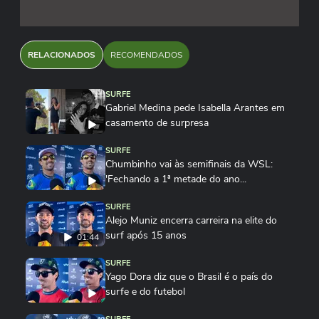
RELACIONADOS
RECOMENDADOS
SURFE
Gabriel Medina pede Isabella Arantes em
casamento de surpresa
SURFE
Chumbinho vai às semifinais da WSL:
'Fechando a 1ª metade do ano...
SURFE
Alejo Muniz encerra carreira na elite do
surf após 15 anos
01:44
SURFE
Yago Dora diz que o Brasil é o país do
surfe e do futebol