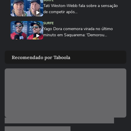
SURFE
Tati Weston-Webb fala sobre a sensação
de competir após...
SURFE
Yago Dora comemora virada no último
minuto em Saquarema: 'Demorou...
SURFE
Ítalo Ferreira avança às oitavas da WSL:
Recomendado por Taboola
‘Quando a gente entra na...
SURFE
Medina perde duelo eletrizante, é
eliminado em Saquarema e mantém...
SURFE
'Sou capaz de fazer o impossível virar
possível', diz Tatiana...
SURFE
Chumbo comenta pressão ao competir
em Saquarema pela WSL: 'Junto...