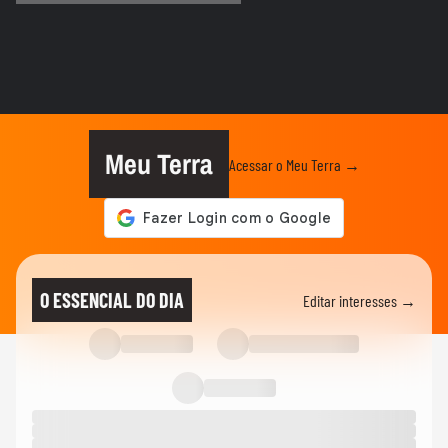
SURFE
Ítalo Ferreira surfa com golfinhos durante
aquecimento para a...
SURFE
Michel Roque e Juliana Santos faturam
título da WSL na Praia do Futuro
Meu Terra
Acessar o Meu Terra →
SURFE
Na final de etapa da WSL, Juliana Santos
se emociona ao falar da...
SURFE
Classificada à final de etapa da WSL,
O ESSENCIAL DO DIA
Editar interesses →
Silvana Lima comemora quarta...
SURFE
Cauã Costa se classifica na liderança em
evento da WSL e exalta...