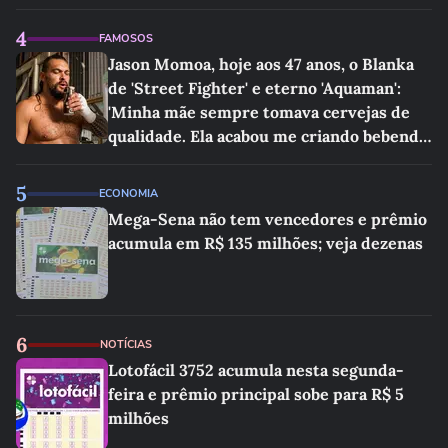
4
FAMOSOS
Jason Momoa, hoje aos 47 anos, o Blanka
de 'Street Fighter' e eterno 'Aquaman':
'Minha mãe sempre tomava cervejas de
qualidade. Ela acabou me criando bebendo
as melhores'
5
ECONOMIA
Mega-Sena não tem vencedores e prêmio
acumula em R$ 135 milhões; veja dezenas
6
NOTÍCIAS
Lotofácil 3752 acumula nesta segunda-
feira e prêmio principal sobe para R$ 5
milhões