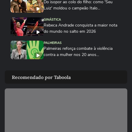
Do isopor ao colo do filho: como 'Seu
Luiz' moldou o campeão Italo...
GINÁSTICA
Rebeca Andrade conquista a maior nota
do mundo no salto em 2026
PALMEIRAS
Palmeiras reforça combate à violência
contra a mulher nos 20 anos...
ESPORTES
Rayssa Leal destaca legado olímpico do
Recomendado por Taboola
skate, mas diz que esporte...
ESPORTES
Rayssa Leal fala sobre competir no Dia
dos Pais e diz que ganhará...
ESPORTES
Alex Escobar passa por cirurgia para
retirada de tumor