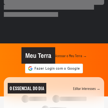
ESPORTES
Salah ganha festa surreal ao ser
apresentado à torcida do...
BASQUETE
Hortência explica por que passou a usar
"OLY" ao lado do nome nas...
VASCO
Gui, torcedor do Vasco, comemora
classificação do time na Copa do...
Meu Terra
Acessar o Meu Terra →
FUTEBOL
Vozinha é apresentado com festa no
Colo-Colo após destaque na Copa...
ESPORTES
Raio atinge estádio na Tailândia, mata um
O ESSENCIAL DO DIA
Editar interesses →
jogador e deixa outros...
NEYMAR
Neymar relaxa em iate após polêmica